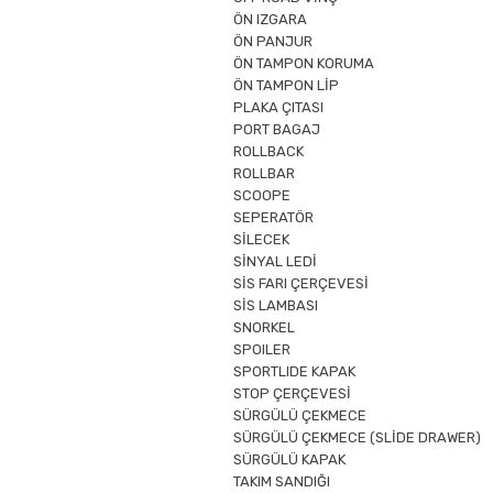
ÖN IZGARA
ÖN PANJUR
ÖN TAMPON KORUMA
ÖN TAMPON LİP
PLAKA ÇITASI
PORT BAGAJ
ROLLBACK
ROLLBAR
SCOOPE
SEPERATÖR
SİLECEK
SİNYAL LEDİ
SİS FARI ÇERÇEVESİ
SİS LAMBASI
SNORKEL
SPOILER
SPORTLIDE KAPAK
STOP ÇERÇEVESİ
SÜRGÜLÜ ÇEKMECE
SÜRGÜLÜ ÇEKMECE (SLİDE DRAWER)
SÜRGÜLÜ KAPAK
TAKIM SANDIĞI