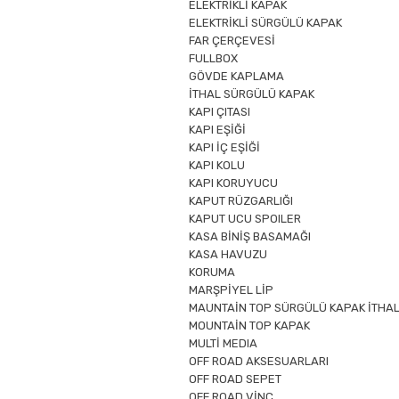
ELEKTRİKLİ KAPAK
ELEKTRİKLİ SÜRGÜLÜ KAPAK
FAR ÇERÇEVESİ
FULLBOX
GÖVDE KAPLAMA
İTHAL SÜRGÜLÜ KAPAK
KAPI ÇITASI
KAPI EŞİĞİ
KAPI İÇ EŞİĞİ
KAPI KOLU
KAPI KORUYUCU
KAPUT RÜZGARLIĞI
KAPUT UCU SPOILER
KASA BİNİŞ BASAMAĞI
KASA HAVUZU
KORUMA
MARŞPİYEL LİP
MAUNTAİN TOP SÜRGÜLÜ KAPAK İTHAL
MOUNTAİN TOP KAPAK
MULTİ MEDIA
OFF ROAD AKSESUARLARI
OFF ROAD SEPET
OFF ROAD VİNÇ