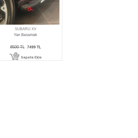
SUBARU XV
Yan Basamak
8500 TL
7499 TL
Sepete Ekle