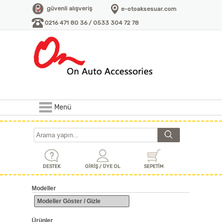
güvenli alışveriş
e-otoaksesuar.com
0216 471 80 36 / 0533 304 72 78
Menü
DESTEK
GİRİŞ / ÜYE OL
SEPETİM
Modeller
Modeller Göster / Gizle
Ürünler