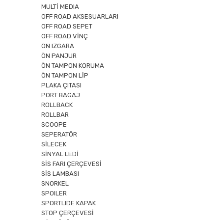
MULTİ MEDIA
OFF ROAD AKSESUARLARI
OFF ROAD SEPET
OFF ROAD VİNÇ
ÖN IZGARA
ÖN PANJUR
ÖN TAMPON KORUMA
ÖN TAMPON LİP
PLAKA ÇITASI
PORT BAGAJ
ROLLBACK
ROLLBAR
SCOOPE
SEPERATÖR
SİLECEK
SİNYAL LEDİ
SİS FARI ÇERÇEVESİ
SİS LAMBASI
SNORKEL
SPOILER
SPORTLIDE KAPAK
STOP ÇERÇEVESİ