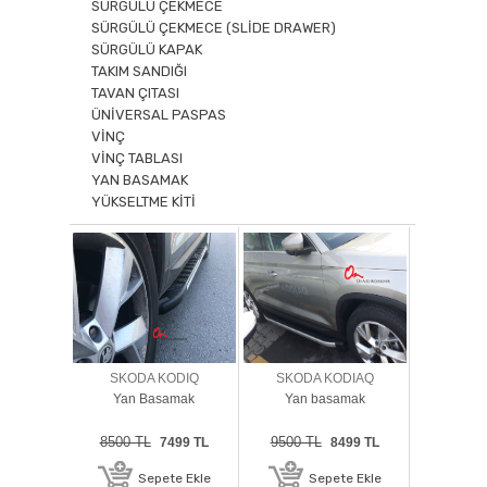
SÜRGÜLÜ ÇEKMECE
SÜRGÜLÜ ÇEKMECE (SLİDE DRAWER)
SÜRGÜLÜ KAPAK
TAKIM SANDIĞI
TAVAN ÇITASI
ÜNİVERSAL PASPAS
VİNÇ
VİNÇ TABLASI
YAN BASAMAK
YÜKSELTME KİTİ
SKODA KODIQ
SKODA KODIAQ
Yan Basamak
Yan basamak
8500 TL
9500 TL
7499 TL
8499 TL
Sepete Ekle
Sepete Ekle