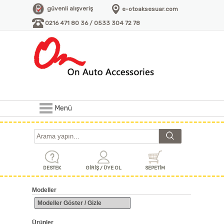
güvenli alışveriş
e-otoaksesuar.com
0216 471 80 36 / 0533 304 72 78
Menü
DESTEK
GİRİŞ / ÜYE OL
SEPETİM
Modeller
Modeller Göster / Gizle
Ürünler