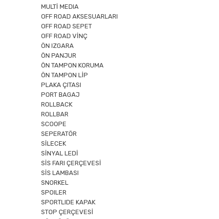
MULTİ MEDIA
OFF ROAD AKSESUARLARI
OFF ROAD SEPET
OFF ROAD VİNÇ
ÖN IZGARA
ÖN PANJUR
ÖN TAMPON KORUMA
ÖN TAMPON LİP
PLAKA ÇITASI
PORT BAGAJ
ROLLBACK
ROLLBAR
SCOOPE
SEPERATÖR
SİLECEK
SİNYAL LEDİ
SİS FARI ÇERÇEVESİ
SİS LAMBASI
SNORKEL
SPOILER
SPORTLIDE KAPAK
STOP ÇERÇEVESİ