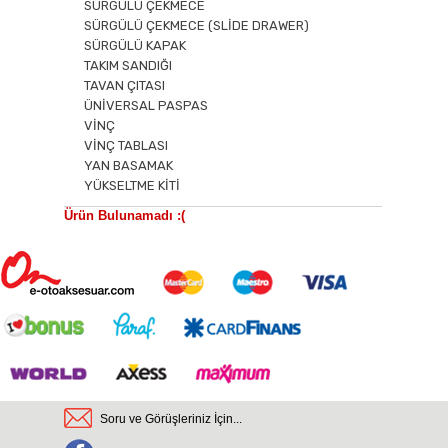
SÜRGÜLÜ ÇEKMECE
SÜRGÜLÜ ÇEKMECE (SLİDE DRAWER)
SÜRGÜLÜ KAPAK
TAKIM SANDIĞI
TAVAN ÇITASI
ÜNİVERSAL PASPAS
VİNÇ
VİNÇ TABLASI
YAN BASAMAK
YÜKSELTME KİTİ
Ürün Bulunamadı :(
Soru ve Görüşleriniz İçin...