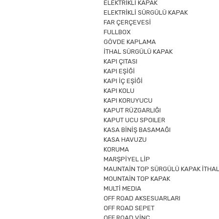
ELEKTRİKLİ KAPAK
ELEKTRİKLİ SÜRGÜLÜ KAPAK
FAR ÇERÇEVESİ
FULLBOX
GÖVDE KAPLAMA
İTHAL SÜRGÜLÜ KAPAK
KAPI ÇITASI
KAPI EŞİĞİ
KAPI İÇ EŞİĞİ
KAPI KOLU
KAPI KORUYUCU
KAPUT RÜZGARLIĞI
KAPUT UCU SPOILER
KASA BİNİŞ BASAMAĞI
KASA HAVUZU
KORUMA
MARŞPİYEL LİP
MAUNTAİN TOP SÜRGÜLÜ KAPAK İTHAL
MOUNTAİN TOP KAPAK
MULTİ MEDIA
OFF ROAD AKSESUARLARI
OFF ROAD SEPET
OFF ROAD VİNÇ