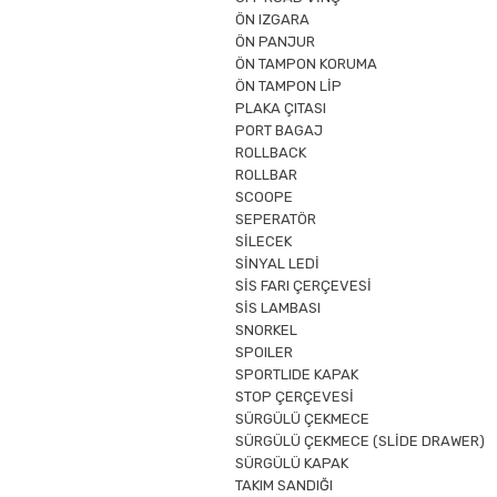
ÖN IZGARA
ÖN PANJUR
ÖN TAMPON KORUMA
ÖN TAMPON LİP
PLAKA ÇITASI
PORT BAGAJ
ROLLBACK
ROLLBAR
SCOOPE
SEPERATÖR
SİLECEK
SİNYAL LEDİ
SİS FARI ÇERÇEVESİ
SİS LAMBASI
SNORKEL
SPOILER
SPORTLIDE KAPAK
STOP ÇERÇEVESİ
SÜRGÜLÜ ÇEKMECE
SÜRGÜLÜ ÇEKMECE (SLİDE DRAWER)
SÜRGÜLÜ KAPAK
TAKIM SANDIĞI